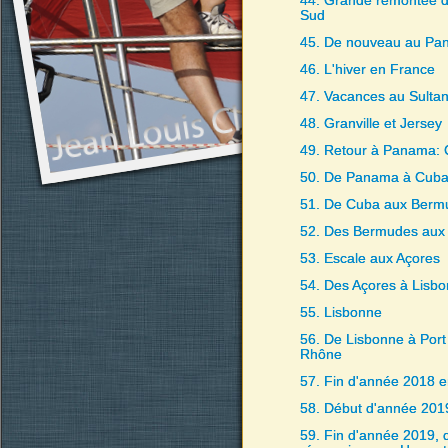
44. Grande remontée d
Sud
45. De nouveau au Pa
46. L'hiver en France
47. Vacances au Sulta
48. Granville et Jersey
49. Retour à Panama:
50. De Panama à Cub
51. De Cuba aux Berm
52. Des Bermudes aux
53. Escale aux Açores
54. Des Açores à Lisb
55. Lisbonne
56. De Lisbonne à Port
Rhône
57. Fin d'année 2018 
58. Début d'année 2019
59. Fin d'année 2019,