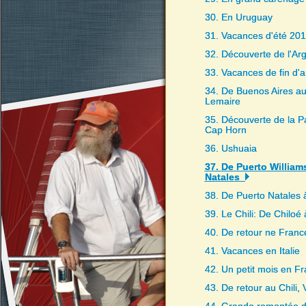
30. En Uruguay
31. Vacances d'été 20
32. Découverte de l'Ar
33. Vacances de fin d'
34. De Buenos Aires au 
Lemaire
35. Découverte de la Pa
Cap Horn
36. Ushuaia
37. De Puerto William
Natales
38. De Puerto Natales 
39. Le Chili: De Chiloé
40. De retour ne Franc
41. Vacances en Italie
42. Un petit mois en F
43. De retour au Chili, 