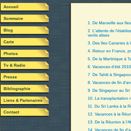
Accueil
Sommaire
1. De Marseille aux île
Blog
2. L'attente de l'établi
vents alises
Carte
3. Des îles Canaries à 
4. Retour en France, pr
Photos
5. De la Martinique à Ta
Tv & Radio
6. Vacances d'été 201
7. De Tahiti à Singapou
Presse
8. Vacances de fin d'a
Bibliographie
9. De Singapour au Sri
10. La transplantation 
Liens & Partenaires
11. Du Sri Lanka à la 
Contact
12. Vacances à la Réu
13. De la Réunion à l'A
14. Vacances de fin d'