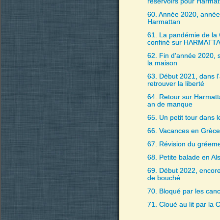
réservoirs pour Harmat
60. Année 2020, année 
Harmattan
61. La pandémie de la
confiné sur HARMATT
62. Fin d'année 2020, 
la maison
63. Début 2021, dans l'
retrouver la liberté
64. Retour sur Harmatt
an de manque
65. Un petit tour dans 
66. Vacances en Grèce
67. Révision du gréem
68. Petite balade en Al
69. Début 2022, encore
de bouché
70. Bloqué par les can
71. Cloué au lit par la