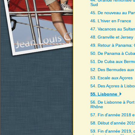
44. Grande remontée d
Sud
45. De nouveau au Pa
46. L'hiver en France
47. Vacances au Sulta
48. Granville et Jersey
49. Retour à Panama:
50. De Panama à Cub
51. De Cuba aux Berm
52. Des Bermudes aux
53. Escale aux Açores
54. Des Açores à Lisb
55. Lisbonne
56. De Lisbonne à Port
Rhône
57. Fin d'année 2018 
58. Début d'année 2019
59. Fin d'année 2019,