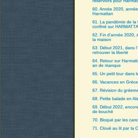
réservoirs pour Harmat
60. Année 2020, année 
Harmattan
61. La pandémie de la
confiné sur HARMATT
62. Fin d'année 2020, 
la maison
63. Début 2021, dans l'
retrouver la liberté
64. Retour sur Harmatt
an de manque
65. Un petit tour dans 
66. Vacances en Grèce
67. Révision du gréem
68. Petite balade en Al
69. Début 2022, encore
de bouché
70. Bloqué par les can
71. Cloué au lit par la