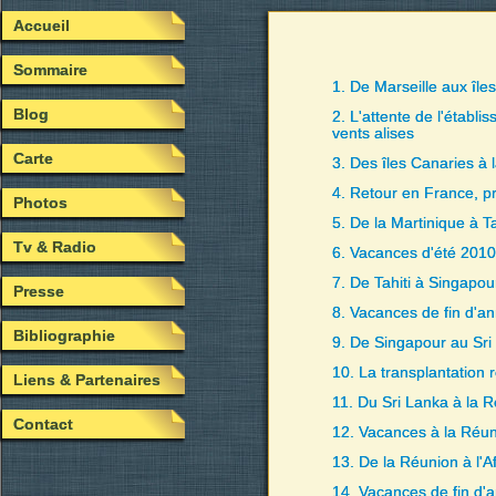
Accueil
Sommaire
1. De Marseille aux île
Blog
2. L'attente de l'établi
vents alises
Carte
3. Des îles Canaries à 
4. Retour en France, pr
Photos
5. De la Martinique à Ta
Tv & Radio
6. Vacances d'été 201
7. De Tahiti à Singapou
Presse
8. Vacances de fin d'a
Bibliographie
9. De Singapour au Sri
10. La transplantation 
Liens & Partenaires
11. Du Sri Lanka à la 
Contact
12. Vacances à la Réu
13. De la Réunion à l'A
14. Vacances de fin d'