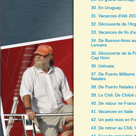
30. En Uruguay
31. Vacances d'été 20
32. Découverte de l'Ar
33. Vacances de fin d'
34. De Buenos Aires au 
Lemaire
35. Découverte de la Pa
Cap Horn
36. Ushuaia
37. De Puerto Williams
Natales
38. De Puerto Natales 
39. Le Chili: De Chiloé
40. De retour ne Franc
41. Vacances en Italie
42. Un petit mois en F
43. De retour au Chili, 