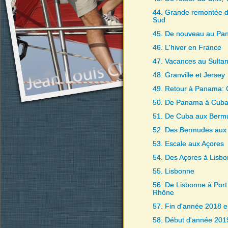
44. Grande remontée d
Sud
45. De nouveau au Pa
46. L'hiver en France
47. Vacances au Sulta
48. Granville et Jersey
49. Retour à Panama:
50. De Panama à Cub
51. De Cuba aux Berm
52. Des Bermudes aux
53. Escale aux Açores
54. Des Açores à Lisb
55. Lisbonne
56. De Lisbonne à Port
Rhône
57. Fin d'année 2018 
58. Début d'année 2019