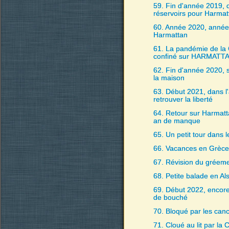
59. Fin d'année 2019,
réservoirs pour Harmat
60. Année 2020, année 
Harmattan
61. La pandémie de la
confiné sur HARMATT
62. Fin d'année 2020, 
la maison
63. Début 2021, dans l'
retrouver la liberté
64. Retour sur Harmatt
an de manque
65. Un petit tour dans 
66. Vacances en Grèce
67. Révision du gréem
68. Petite balade en Al
69. Début 2022, encore
de bouché
70. Bloqué par les can
71. Cloué au lit par la