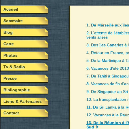
Accueil
Sommaire
1. De Marseille aux île
Blog
2. L'attente de l'établi
vents alises
Carte
3. Des îles Canaries à 
4. Retour en France, pr
Photos
5. De la Martinique à Ta
Tv & Radio
6. Vacances d'été 201
7. De Tahiti à Singapou
Presse
8. Vacances de fin d'a
Bibliographie
9. De Singapour au Sri
10. La transplantation 
Liens & Partenaires
11. Du Sri Lanka à la 
Contact
12. Vacances à la Réu
13. De la Réunion à l'
Sud