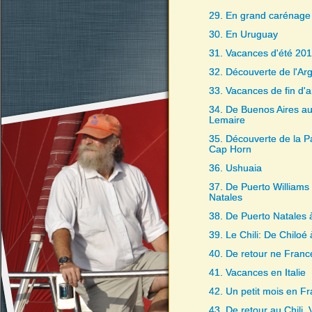
29. En grand carénage
30. En Uruguay
31. Vacances d'été 20
32. Découverte de l'Ar
33. Vacances de fin d'
34. De Buenos Aires au 
Lemaire
35. Découverte de la Pa
Cap Horn
36. Ushuaia
37. De Puerto Williams
Natales
38. De Puerto Natales 
39. Le Chili: De Chiloé
40. De retour ne Franc
41. Vacances en Italie
42. Un petit mois en F
43. De retour au Chili, 