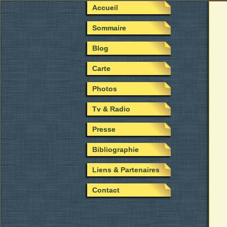
Accueil
Sommaire
Blog
Carte
Photos
Tv & Radio
Presse
Bibliographie
Liens & Partenaires
Contact