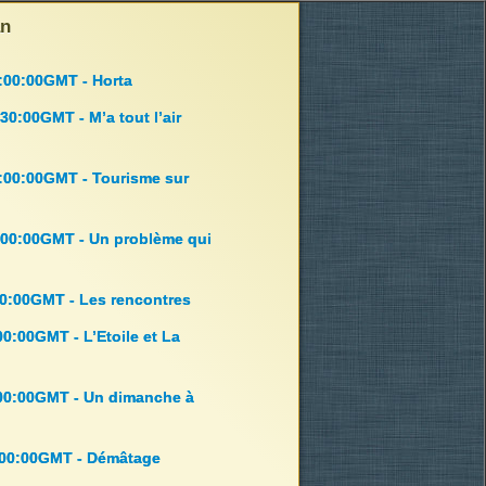
an
:00:00GMT - Horta
30:00GMT - M’a tout l’air
:00:00GMT - Tourisme sur
:00:00GMT - Un problème qui
00:00GMT - Les rencontres
00:00GMT - L’Etoile et La
:00:00GMT - Un dimanche à
:00:00GMT - Démâtage