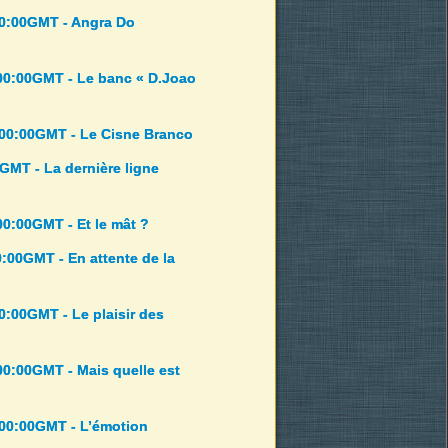
00:00GMT - Angra Do
:00:00GMT - Le banc « D.Joao
:00:00GMT - Le Cisne Branco
GMT - La dernière ligne
00:00GMT - Et le mât ?
0:00GMT - En attente de la
0:00GMT - Le plaisir des
00:00GMT - Mais quelle est
:00:00GMT - L’émotion