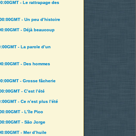
00:00GMT - Le rattrapage des
00:00GMT - Un peu d’histoire
:00:00GMT - Déjà beaucoup
00:00GMT - La parole d’un
9:00:00GMT - Des hommes
00:00GMT - Grosse fâcherie
00:00GMT - C’est l’été
0:00GMT - Ce n’est plus l’été
00:00GMT - L’île Pico
:00:00GMT - São Jorge
00:00GMT - Mer d’huile