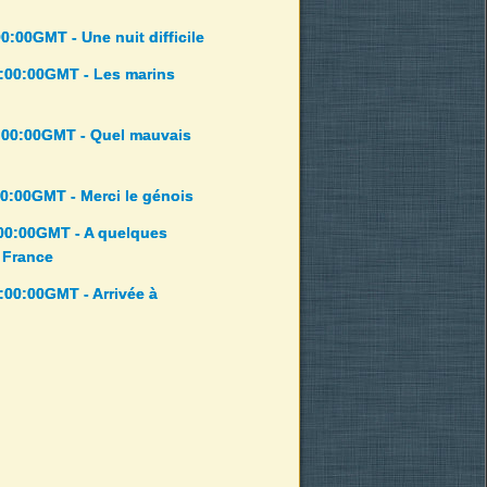
0:00GMT - Une nuit difficile
:00:00GMT - Les marins
:00:00GMT - Quel mauvais
00:00GMT - Merci le génois
:00:00GMT - A quelques
 France
:00:00GMT - Arrivée à