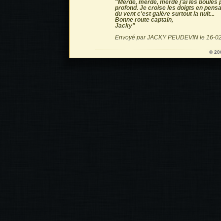
"Merde, merde, merde j'ai les boules p
profond. Je croise les doigts en pensan
du vent c'est galère surtout la nuit...
Bonne route captain,
Jacky"
Envoyé par JACKY PEUDEVIN le 16-02
© 20