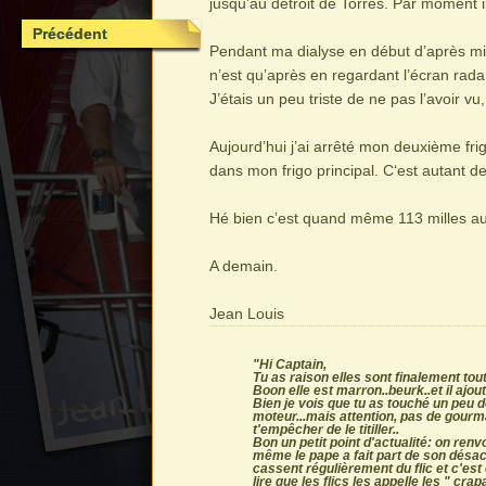
jusqu’au détroit de Torres. Par moment 
Précédent
Pendant ma dialyse en début d’après mid
n’est qu’après en regardant l’écran radar 
J’étais un peu triste de ne pas l’avoir v
Aujourd’hui j’ai arrêté mon deuxième fri
dans mon frigo principal. C‘est autant de 
Hé bien c’est quand même 113 milles au 
A demain.
Jean Louis
"Hi Captain,
Tu as raison elles sont finalement to
Boon elle est marron..beurk..et il ajou
Bien je vois que tu as touché un peu 
moteur...mais attention, pas de gourma
t'empêcher de le titiller..
Bon un petit point d'actualité: on ren
même le pape a fait part de son désac
cassent régulièrement du flic et c'est
lire que les flics les appelle les " cr