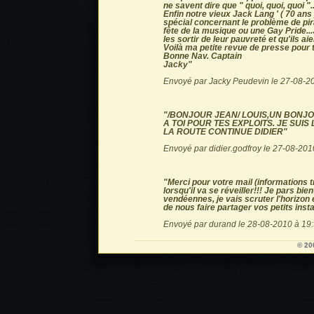
ne savent dire que " quoi, quoi, quoi "..
Enfin notre vieux Jack Lang ' ( 70 an
spécial concernant le problème de pirat
fête de la musique ou une Gay Pride...Je
les sortir de leur pauvreté et qu'ils a
Voilà ma petite revue de presse pour te
Bonne Nav. Captain
Jacky"
Envoyé par Jacky Peudevin le 27-08-2
"/BONJOUR JEAN/ LOUIS,UN BONJ
A TOI POUR TES EXPLOITS. JE SUIS
LA ROUTE CONTINUE DIDIER"
Envoyé par didier.godfroy le 27-08-201
"Merci pour votre mail (informations t
lorsqu'il va se réveiller!!! Je pars bi
vendéennes, je vais scruter l'horizon 
de nous faire partager vos petits ins
Envoyé par durand le 28-08-2010 à 19
© 20