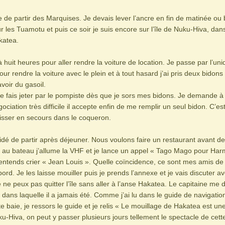
cile de partir des Marquises. Je devais lever l’ancre en fin de matinée ou
r les Tuamotu et puis ce soir je suis encore sur l’île de Nuku-Hiva, dans
katea.
à huit heures pour aller rendre la voiture de location. Je passe par l’uni
pour rendre la voiture avec le plein et à tout hasard j’ai pris deux bidons 
voir du gasoil.
e fais jeter par le pompiste dès que je sors mes bidons. Je demande à 
ociation très difficile il accepte enfin de me remplir un seul bidon. C’e
 laisser en secours dans le coqueron.
é de partir après déjeuner. Nous voulons faire un restaurant avant de
t au bateau j’allume la VHF et je lance un appel « Tago Mago pour Har
j’entends crier « Jean Louis ». Quelle coïncidence, ce sont mes amis 
ord. Je les laisse mouiller puis je prends l’annexe et je vais discuter av
 ne peux pas quitter l’île sans aller à l’anse Hakatea. Le capitaine me di
e dans laquelle il a jamais été. Comme j’ai lu dans le guide de navigat
te baie, je ressors le guide et je relis « Le mouillage de Hakatea est un
ku-Hiva, on peut y passer plusieurs jours tellement le spectacle de cett