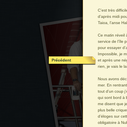
C’est très diffi
d’après midi pou
Taioa, l’anse Ha
Ce matin réveil 
service de l’île 
pour essayer d’a
Impossible, je m
Précédent
et après une nég
rien, je vais le
Nous avons décid
mer. En rentran
tout d’un coup 
qui sont bord à b
me disent que je
plus belle criqu
d’éloges sur cet
obligatoire à Nu