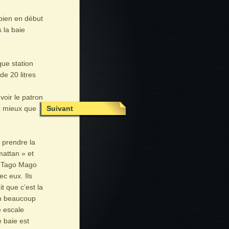
 bien en début
 la baie
que station
de 20 litres
voir le patron
st mieux que
Suivant
 prendre la
mattan » et
de Tago Mago
ec eux. Ils
t que c’est la
ion beaucoup
e escale
e baie est