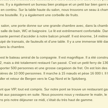
ns. Il y a également un bureau bien pratique et un petit bar bien garni 
 en continu. Sur la table haute du salon, nous trouvons un seau à ch
e bouteille. Il y a également une corbeille de fruits.
u salon, une porte donne sur une grande chambre avec, dans la chamb
 salle de bain, WC et baignoire. Le lit est extrêmement confortable. Dan
sante permet d’accéder à notre balcon privatif. Il est énorme, 14 mètre
ipé de transats, de fauteuils et d’une table. Il y a une immense télé dan
dans la chambre.
 est le bateau amiral de la compagnie. Il est magnifique. Il a été constru
 mais a été totalement restauré l’an passé. C’est un petit ferry de 13
mporter 500 personnes et une grosse cargaison de fret. On est loin de
ières de 10 000 personnes. Il marche à 15 nœuds et pèse 16 000 t. Il f
aller et retour de Bergen vers le Cap Nord et le Spitzberg.
nt que VIP, tout est compris. Sur notre pont se trouve un restaurant g
ité aux passagers en suite. Nous pouvons nous y restaurer le matin, le 
ns pris notre déjeuner ce midi, c’était du très haut de gamme.