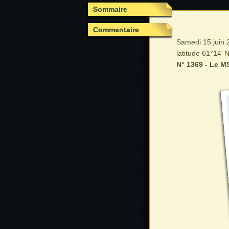
Sommaire
Commentaire
Samedi 15 juin 2
latitude 61°14’ N
N° 1369 - Le MS