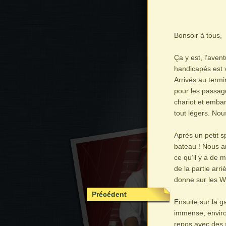
Bonsoir à tous,
Ça y est, l’aven
handicapés est 
Arrivés au termi
pour les passag
chariot et emba
tout légers. Nou
Après un petit 
bateau ! Nous ar
ce qu’il y a de m
de la partie arri
donne sur les WC
Précédent
Ensuite sur la g
immense, environ
repos avec des s