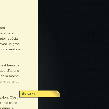
 des
e arrière.
ptoir spécial
avec un gros
 nous sentons
l est beau ce
ce. J’ai pris
upe la moitié
 une porte qui
Suivant
salon. C’est
rents coins
 dîner si