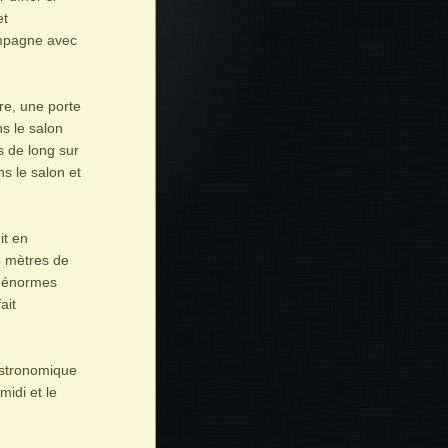
et
ampagne avec
re, une porte
s le salon
s de long sur
s le salon et
it en
6 mètres de
s énormes
ait
astronomique
midi et le