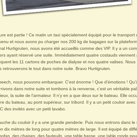
ture est partie ! Ce matin un taxi spécialement équipé pour le transport
venu et nous avons pu charger nos 200 kg de bagages sur la plateform
nal Hurtigruten, nous avons été accueillis comme des VIP. Il y a un com
ers ayant réservé une suite. Immédiatement quatre costauds viennent 
rquent les 11 cartons de poches de dialyse et nos quatre valises. Nous
s retrouverons le tout dans notre suite. Bravo Hurtigruten.
speech, nous pouvons embarquer. C’est énorme ! Que d’émotions ! Qu’i
rivons dans notre suite et tombons à la renverse, c’est un véritable pala
ieux, la suite de l’armateur. Il n’y en a que deux sur le bateau. Elle occ
ère du bateau, au pont supérieur, sur tribord. Il y a un petit couloir avec
 des invités avec un petit lavabo.
auche du couloir il y a une grande penderie. Puis nous entrons dans le 
 dix mètres de long pour quatre mètres de large. Il est équipé de diffé
ofas, des chaises, des fauteuils, une table basse, une table ronde pour