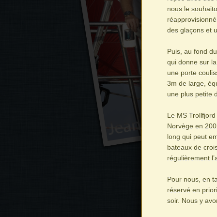
nous le souhaito
réapprovisionné
des glaçons et un
Puis, au fond d
qui donne sur la
une porte coulis
3m de large, équ
une plus petite 
Le MS Trollfjord
Norvège en 2002,
long qui peut e
bateaux de crois
régulièrement l’
Pour nous, en ta
réservé en prior
soir. Nous y avo