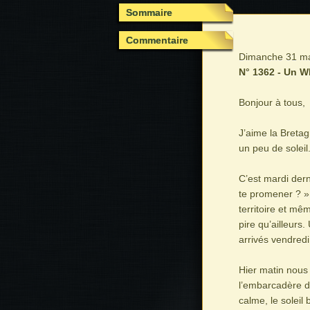
Sommaire
Commentaire
Dimanche 31 mar
N° 1362 - Un W
Bonjour à tous,
J’aime la Bretag
un peu de soleil.
C’est mardi dern
te promener ? ».
territoire et mê
pire qu’ailleurs
arrivés vendredi
Hier matin nous 
l’embarcadère d
calme, le soleil 