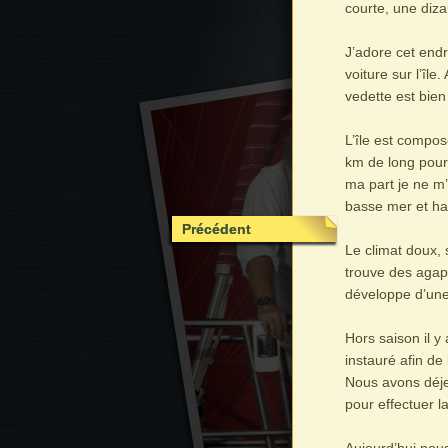
courte, une diza
J’adore cet endro
voiture sur l’île
vedette est bien
L’île est composé
km de long pour 
ma part je ne m’
basse mer et ha
Précédent
Le climat doux, 
trouve des agap
développe d’une
Hors saison il y
instauré afin de 
Nous avons déje
pour effectuer l