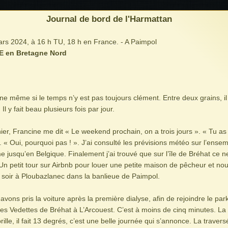
Journal de bord de l'Harmattan
s 2024, à 16 h TU, 18 h en France. - A Paimpol
E en Bretagne Nord
ne même si le temps n’y est pas toujours clément. Entre deux grains, il
 Il y fait beau plusieurs fois par jour.
ier, Francine me dit « Le weekend prochain, on a trois jours ». « Tu as 
 « Oui, pourquoi pas ! ». J’ai consulté les prévisions météo sur l’ense
me jusqu’en Belgique. Finalement j’ai trouvé que sur l’île de Bréhat ce n
. Un petit tour sur Airbnb pour louer une petite maison de pêcheur et nou
 soir à Ploubazlanec dans la banlieue de Paimpol.
avons pris la voiture après la première dialyse, afin de rejoindre le par
es Vedettes de Bréhat à L’Arcouest. C’est à moins de cinq minutes. La
brille, il fait 13 degrés, c’est une belle journée qui s’annonce. La travers