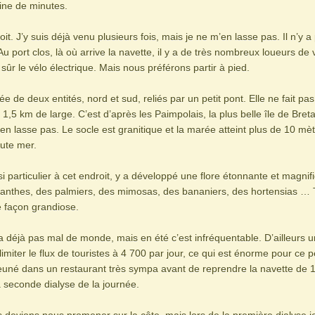
ine de minutes.
it. J’y suis déjà venu plusieurs fois, mais je ne m’en lasse pas. Il n’y a
. Au port clos, là où arrive la navette, il y a de très nombreux loueurs de v
 sûr le vélo électrique. Mais nous préférons partir à pied.
e de deux entités, nord et sud, reliés par un petit pont. Elle ne fait pas
1,5 km de large. C’est d’après les Paimpolais, la plus belle île de Bret
en lasse pas. Le socle est granitique et la marée atteint plus de 10 mè
ute mer.
si particulier à cet endroit, y a développé une flore étonnante et magnif
anthes, des palmiers, des mimosas, des bananiers, des hortensias … 
 façon grandiose.
 a déjà pas mal de monde, mais en été c’est infréquentable. D’ailleurs 
limiter le flux de touristes à 4 700 par jour, ce qui est énorme pour ce pe
uné dans un restaurant très sympa avant de reprendre la navette de 
a seconde dialyse de la journée.