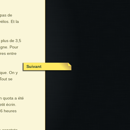
 pas de
élos. Et la
 plus de 3,5
agne. Pour
tres entre
Suivant
ique. On y
Tout se
un quota a été
tit écrin.
16 heures