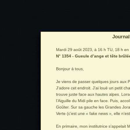
Journal
Mardi 29 août 2023, à 16 h TU, 18 h en 
N° 1354 - Gueule d’ange et tête brûlé
Bonjour à tous,
Je viens de passer quelques jours aux 
J’adore cet endroit. J’ai loué un petit c
trouve juste face aux hautes alpes. Lo
l’Aiguille du Midi pile en face. Puis, acc
Goûter. Sur sa gauche les Grandes Jora
Verte (c’est une « fake news », elle n’e
En primaire, mon institutrice s’appelait