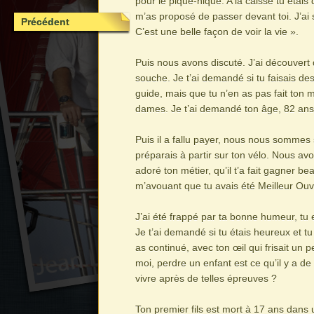
pour le pique-nique. A la caisse tu étais
m’as proposé de passer devant toi. J’ai s
Précédent
C’est une belle façon de voir la vie ».
Puis nous avons discuté. J’ai découvert
souche. Je t’ai demandé si tu faisais des
guide, mais que tu n’en as pas fait ton 
dames. Je t’ai demandé ton âge, 82 ans.
Puis il a fallu payer, nous nous sommes 
préparais à partir sur ton vélo. Nous a
adoré ton métier, qu’il t’a fait gagner be
m’avouant que tu avais été Meilleur Ouv
J’ai été frappé par ta bonne humeur, tu es
Je t’ai demandé si tu étais heureux et t
as continué, avec ton œil qui frisait un 
moi, perdre un enfant est ce qu’il y a d
vivre après de telles épreuves ?
Ton premier fils est mort à 17 ans dans 